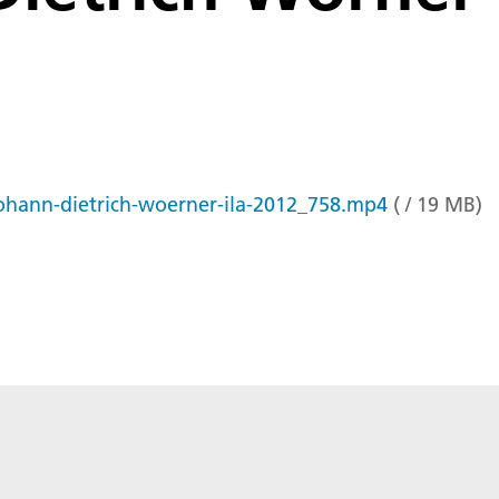
johann-dietrich-woerner-ila-2012_758.mp4
(
/
19
MB
)