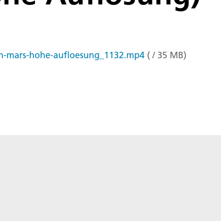
em-mars-hohe-aufloesung_1132.mp4
(
/
35
MB
)