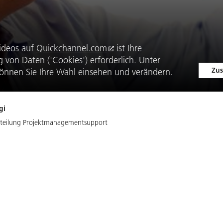
ideos auf
Quickchannel.com
ist Ihre
von Daten ('Cookies') erforderlich. Unter
Zus
önnen Sie Ihre Wahl einsehen und verändern.
gi
 Abteilung Projektmanagementsupport