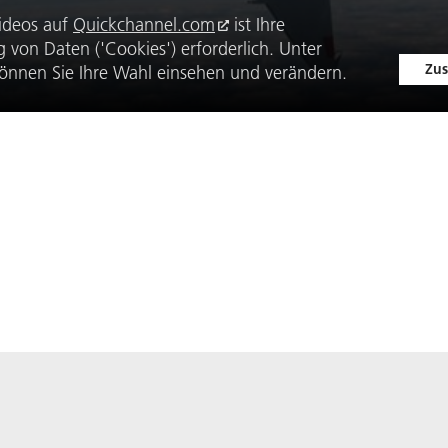
ideos auf
Quickchannel.com
ist Ihre
von Daten ('Cookies') erforderlich. Unter
Zus
önnen Sie Ihre Wahl einsehen und verändern.