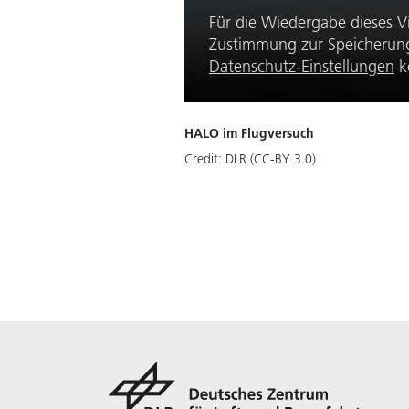
Für die Wiedergabe dieses V
Zustimmung zur Speicherung 
Datenschutz-Einstellungen
k
HALO im Flugversuch
Credit:
DLR (CC-BY 3.0)