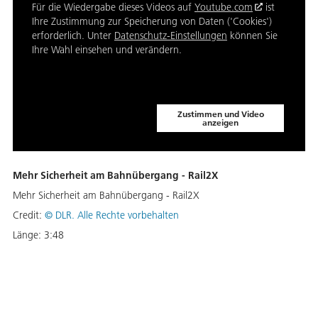
Für die Wiedergabe dieses Videos auf
Youtube.com
ist
Ihre Zustimmung zur Speicherung von Daten ('Cookies')
erforderlich. Unter
Datenschutz-Einstellungen
können Sie
Ihre Wahl einsehen und verändern.
Zustimmen und Video
anzeigen
Mehr Sicherheit am Bahnübergang - Rail2X
Mehr Sicherheit am Bahnübergang - Rail2X
Credit:
©
DLR. Alle Rechte vorbehalten
Länge:
3:48