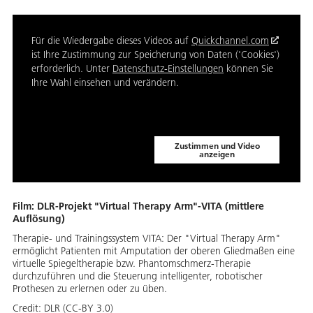
Für die Wiedergabe dieses Videos auf
Quickchannel.com
ist Ihre Zustimmung zur Speicherung von Daten ('Cookies')
erforderlich. Unter
Datenschutz-Einstellungen
können Sie
Ihre Wahl einsehen und verändern.
Zustimmen und Video
anzeigen
Film: DLR-Projekt "Virtual Therapy Arm"-VITA (mittlere
Auflösung)
Therapie- und Trainingssystem VITA: Der "Virtual Therapy Arm"
ermöglicht Patienten mit Amputation der oberen Gliedmaßen eine
virtuelle Spiegeltherapie bzw. Phantomschmerz-Therapie
durchzuführen und die Steuerung intelligenter, robotischer
Prothesen zu erlernen oder zu üben.
Credit:
DLR (CC-BY 3.0)