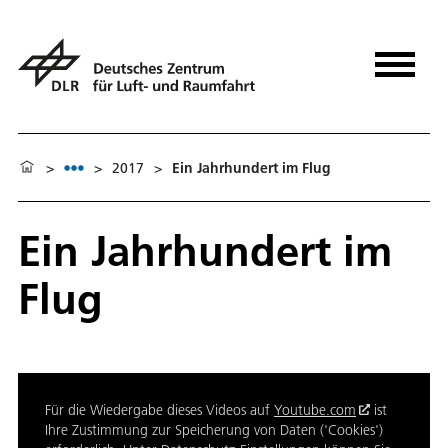
>
>
2017
>
Ein Jahrhundert im Flug
Ein Jahrhundert im
Flug
Für die Wiedergabe dieses Videos auf
Youtube.com
ist
Ihre Zustimmung zur Speicherung von Daten ('Cookies')