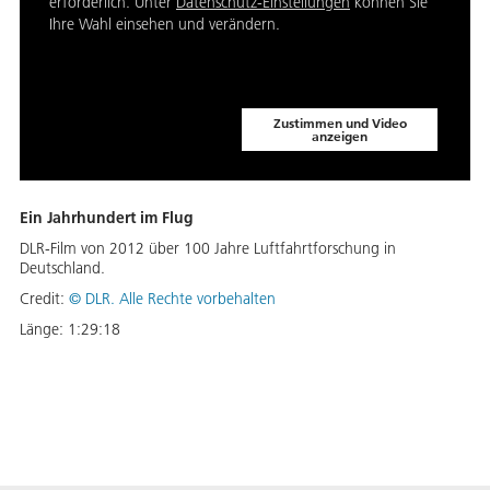
erforderlich. Unter
Datenschutz-Einstellungen
können Sie
Ihre Wahl einsehen und verändern.
Zustimmen und Video
anzeigen
Ein Jahrhundert im Flug
DLR-Film von 2012 über 100 Jahre Luftfahrtforschung in
Deutschland.
Credit:
©
DLR. Alle Rechte vorbehalten
Länge:
1:29:18