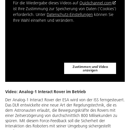
Für die Wiedergabe dieses Videos auf
Quickchannel.com
ist Ihre Zustimmung zur Speicherung von Daten ('Cookies')
erforderlich. Unter
Datenschutz-Einstellungen
können Sie
Ihre Wahl einsehen und verändern.
Zustimmen und Video
anzeigen
Video: Analog-1 Interact Rover im Betrieb
Der Analog-1 Interact Rover der ESA wird von der ISS ferngesteuert.
Das DLR entwickelte eine neue Art der Regelungstechnik, die es
dem Astronauten erlaubt, die Bewegungskräfte des Rovers mit
einer Zeitverzögerung von durchschnittlich 800 Milisekunden zu
spüren. Mit diesem Force-Feedback soll die Sicherheit der
Interaktion des Roboters mit seiner Umgebung sichergestellt