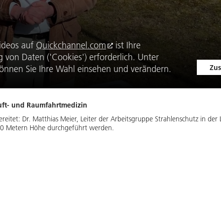
ideos auf
Quickchannel.com
ist Ihre
von Daten ('Cookies') erforderlich. Unter
Zus
önnen Sie Ihre Wahl einsehen und verändern.
 Luft- und Raumfahrtmedizin
reitet: Dr. Matthias Meier, Leiter der Arbeitsgruppe Strahlenschutz in der 
00 Metern Höhe durchgeführt werden.