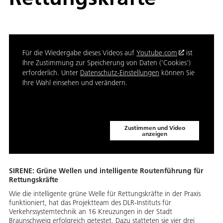
Für die Wiedergabe dieses Videos auf
Youtube.com
ist
Ihre Zustimmung zur Speicherung von Daten ('Cookies')
erforderlich. Unter
Datenschutz-Einstellungen
können Sie
Ihre Wahl einsehen und verändern.
Zustimmen und Video
anzeigen
SIRENE: Grüne Wellen und intelligente Routenführung für
Rettungskräfte
Wie die intelligente grüne Welle für Rettungskräfte in der Praxis
funktioniert, hat das Projektteam des DLR-Instituts für
Verkehrssystemtechnik an 16 Kreuzungen in der Stadt
Braunschweig erfolgreich getestet. Dazu statteten sie vier drei