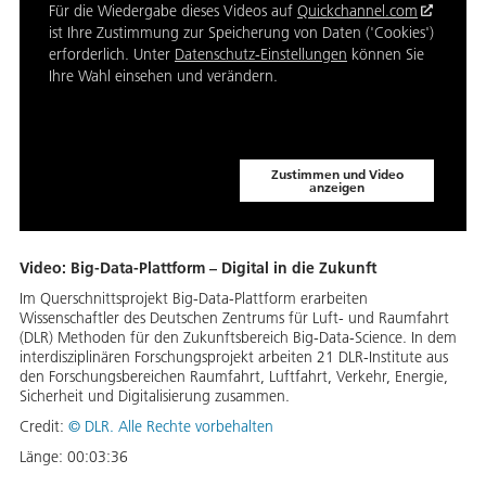
Für die Wiedergabe dieses Videos auf
Quickchannel.com
ist Ihre Zustimmung zur Speicherung von Daten ('Cookies')
erforderlich. Unter
Datenschutz-Einstellungen
können Sie
Ihre Wahl einsehen und verändern.
Zustimmen und Video
anzeigen
Video: Big-Data-Plattform – Digital in die Zukunft
Im Querschnittsprojekt Big-Data-Plattform erarbeiten
Wissenschaftler des Deutschen Zentrums für Luft- und Raumfahrt
(DLR) Methoden für den Zukunftsbereich Big-Data-Science. In dem
interdisziplinären Forschungsprojekt arbeiten 21 DLR-Institute aus
den Forschungsbereichen Raumfahrt, Luftfahrt, Verkehr, Energie,
Sicherheit und Digitalisierung zusammen.
Credit:
©
DLR. Alle Rechte vorbehalten
Länge:
00:03:36