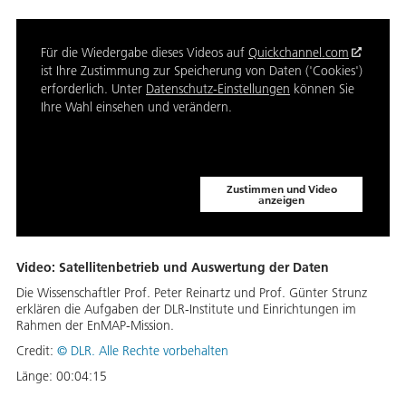
Für die Wiedergabe dieses Videos auf
Quickchannel.com
ist Ihre Zustimmung zur Speicherung von Daten ('Cookies')
erforderlich. Unter
Datenschutz-Einstellungen
können Sie
Ihre Wahl einsehen und verändern.
Zustimmen und Video
anzeigen
Video: Satellitenbetrieb und Auswertung der Daten
Die Wissenschaftler Prof. Peter Reinartz und Prof. Günter Strunz
erklären die Aufgaben der DLR-Institute und Einrichtungen im
Rahmen der EnMAP-Mission.
Credit:
©
DLR. Alle Rechte vorbehalten
Länge:
00:04:15