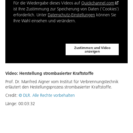
Für die Wiedergabe dieses Videos auf
Quickchannel.com
ist Ihre Zustimmung zur Speicherung von Daten ('Cookies')
erforderlich. Unter
Datenschutz-Einstellungen
können Sie
Ihre Wahl einsehen und verändern.
Zustimmen und Video
anzeigen
Video: Herstellung strombasierter Kraftstoffe
Prof. Dr. Manfred Aigner vom Institut für Verbrennungstechnik
erläutert den Hestellungsprozess strombasierter Kraftstoffe.
Credit:
©
DLR. Alle Rechte vorbehalten
Länge:
00:03:32