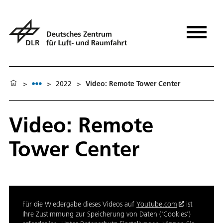
>
>
2022
>
Video: Remote Tower Center
Video: Remote
Tower Center
Für die Wiedergabe dieses Videos auf
Youtube.com
ist
Ihre Zustimmung zur Speicherung von Daten ('Cookies')