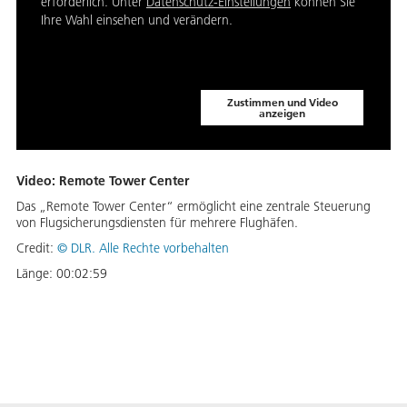
erforderlich. Unter
Datenschutz-Einstellungen
können Sie
Ihre Wahl einsehen und verändern.
Zustimmen und Video
anzeigen
Video: Remote Tower Center
Das „Remote Tower Center“ ermöglicht eine zentrale Steuerung
von Flugsicherungsdiensten für mehrere Flughäfen.
Credit:
©
DLR. Alle Rechte vorbehalten
Länge:
00:02:59