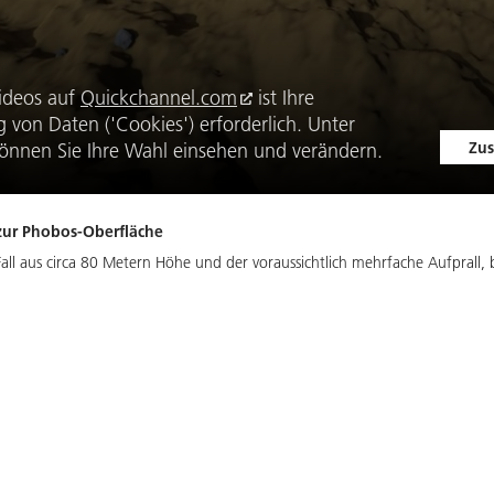
ideos auf
Quickchannel.com
ist Ihre
von Daten ('Cookies') erforderlich. Unter
Zus
önnen Sie Ihre Wahl einsehen und verändern.
ur Pho­bos-Ober­flä­che
e Fall aus circa 80 Metern Höhe und der voraussichtlich mehrfache Aufprall