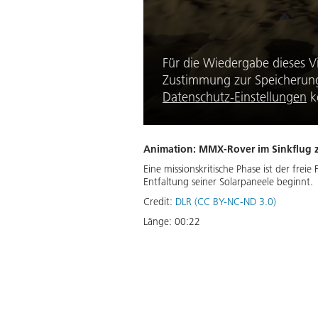
Für die Wiedergabe dieses V
Zustimmung zur Speicherung 
Datenschutz-Einstellungen
k
Animation: MMX-Ro­ver im Sink­flug z
Eine missionskritische Phase ist der frei
Entfaltung seiner Solarpaneele beginnt.
Credit:
DLR (CC BY-NC-ND 3.0)
Länge:
00:22