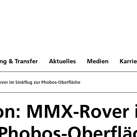
ng & Transfer
Aktuelles
Medien
Karri
er im Sink­flug zur Pho­bos-Ober­flä­che
n: MMX-Ro­ver 
Pho­bos-Ober­flä