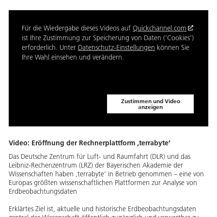
Für die Wiedergabe dieses Videos auf
Quickchannel.com
ist Ihre Zustimmung zur Speicherung von Daten ('Cookies')
erforderlich. Unter
Datenschutz-Einstellungen
können Sie
Ihre Wahl einsehen und verändern.
Zustimmen und Video
anzeigen
Video: Eröffnung der Rechnerplattform ‚terrabyte’
Das Deutsche Zentrum für Luft- und Raumfahrt (DLR) und das
Leibniz-Rechenzentrum (LRZ) der Bayerischen Akademie der
Wissenschaften haben ‚terrabyte’ in Betrieb genommen – eine von
Europas größten wissenschaftlichen Plattformen zur Analyse von
Erdbeobachtungsdaten
Erklärtes Ziel ist, aktuelle und historische Erdbeobachtungsdaten