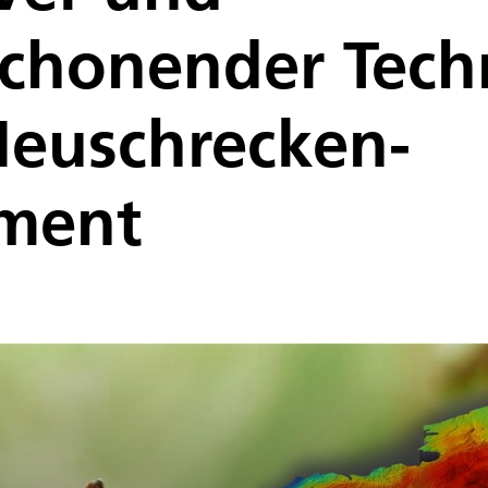
chonender Tech
Heuschrecken-
ment