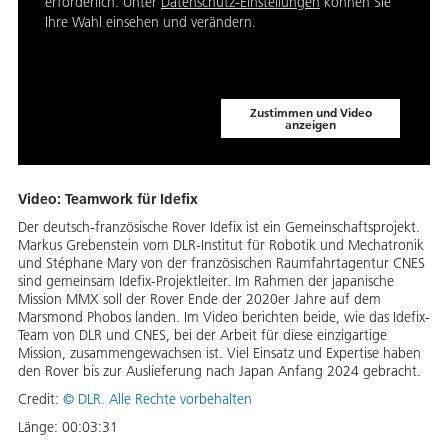
erforderlich. Unter
Datenschutz-Einstellungen
können Sie
Ihre Wahl einsehen und verändern.
Zustimmen und Video
anzeigen
Video: Teamwork für Idefix
Der deutsch-französische Rover Idefix ist ein Gemeinschaftsprojekt.
Markus Grebenstein vom DLR-Institut für Robotik und Mechatronik
und Stéphane Mary von der französischen Raumfahrtagentur CNES
sind gemeinsam Idefix-Projektleiter. Im Rahmen der japanische
Mission MMX soll der Rover Ende der 2020er Jahre auf dem
Marsmond Phobos landen. Im Video berichten beide, wie das Idefix-
Team von DLR und CNES, bei der Arbeit für diese einzigartige
Mission, zusammengewachsen ist. Viel Einsatz und Expertise haben
den Rover bis zur Auslieferung nach Japan Anfang 2024 gebracht.
Credit:
©
DLR. Alle Rechte vorbehalten
Länge:
00:03:31