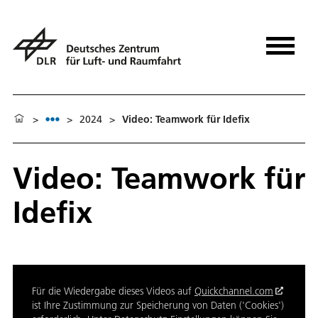
>
>
2024
>
Video: Teamwork für Idefix
Video: Teamwork für
Idefix
Für die Wiedergabe dieses Videos auf
Quickchannel.com
ist Ihre Zustimmung zur Speicherung von Daten ('Cookies')