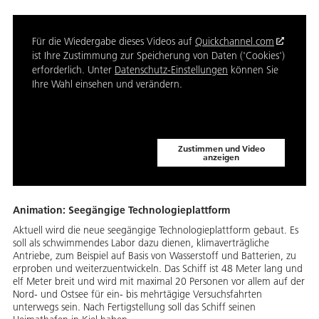
Für die Wiedergabe dieses Videos auf
Quickchannel.com
ist Ihre Zustimmung zur Speicherung von Daten ('Cookies')
erforderlich. Unter
Datenschutz-Einstellungen
können Sie
Ihre Wahl einsehen und verändern.
Zustimmen und Video
anzeigen
Animation: Seegängige Technologieplattform
Aktuell wird die neue seegängige Technologieplattform gebaut. Es
soll als schwimmendes Labor dazu dienen, klimaverträgliche
Antriebe, zum Beispiel auf Basis von Wasserstoff und Batterien, zu
erproben und weiterzuentwickeln. Das Schiff ist 48 Meter lang und
elf Meter breit und wird mit maximal 20 Personen vor allem auf der
Nord- und Ostsee für ein- bis mehrtägige Versuchsfahrten
unterwegs sein. Nach Fertigstellung soll das Schiff seinen