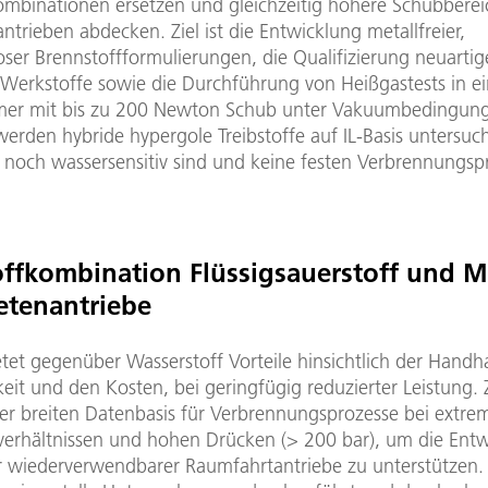
kombinationen ersetzen und gleichzeitig höhere Schubbere
trieben abdecken. Ziel ist die Entwicklung metallfreier,
oser Brennstoffformulierungen, die Qualifizierung neuartige
r Werkstoffe sowie die Durchführung von Heißgastests in ei
er mit bis zu 200 Newton Schub unter Vakuumbedingun
werden hybride hypergole Treibstoffe auf IL-Basis untersuch
- noch wassersensitiv sind und keine festen Verbrennungs
offkombination Flüssigsauerstoff und 
etenantriebe
tet gegenüber Wasserstoff Vorteile hinsichtlich der Hand
eit und den Kosten, bei geringfügig reduzierter Leistung. Zi
er breiten Datenbasis für Verbrennungsprozesse bei extre
erhältnissen und hohen Drücken (> 200 bar), um die Ent
r wiederverwendbarer Raumfahrtantriebe zu unterstützen.