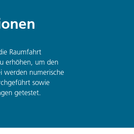
ionen
 die Raumfahrt
 zu erhöhen, um den
ei werden numerische
rchgeführt sowie
gen getestet.