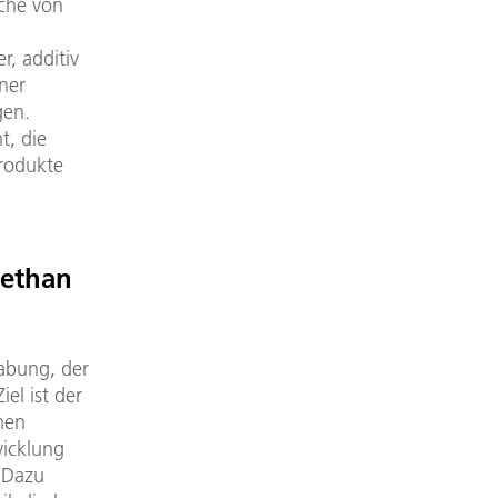
iche von
r, additiv
ner
gen.
t, die
produkte
Methan
habung, der
el ist der
men
wicklung
 Dazu