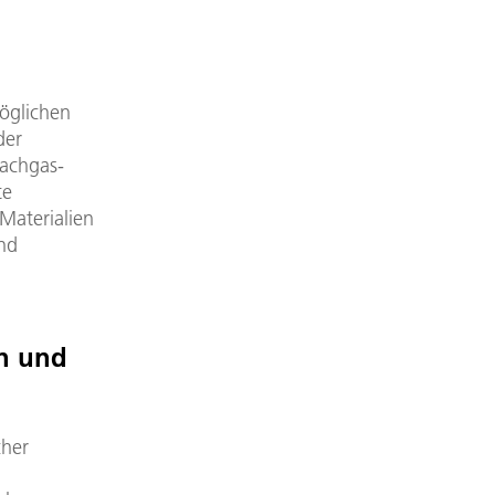
möglichen
der
Lachgas-
te
Materialien
und
en und
cher