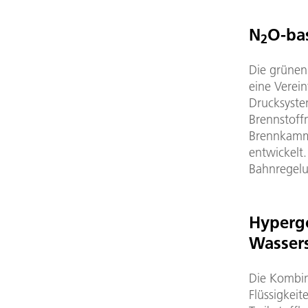
N
O-bas
2
Die grünen
eine Verein
Drucksystem
Brennstoff
Brennkamme
entwickelt.
Bahnregelu
Hypergo
Wassers
Die Kombin
Flüssigkeit