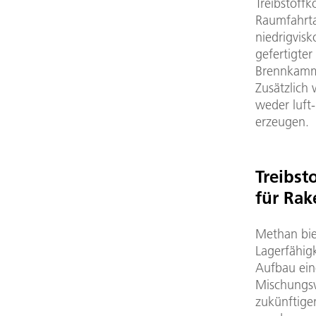
Treibstoff
Raumfahrtan
niedrigvisk
gefertigte
Brennkamm
Zusätzlich 
weder luft
erzeugen.
Treibst
für Rak
Methan bie
Lagerfähigk
Aufbau ein
Mischungsv
zukünftige