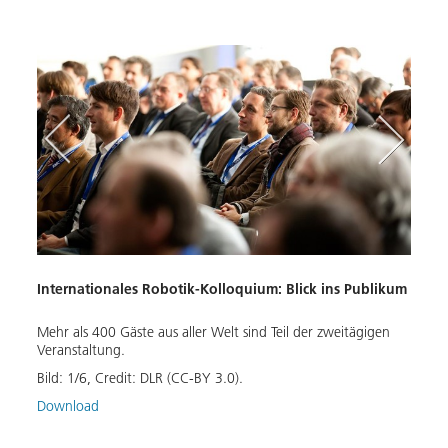
Internationales Robotik-Kolloquium: Blick ins Publikum
Chall
Mehr als 400 Gäste aus aller Welt sind Teil der zweitägigen
gie"
In de
Veranstaltung.
reich
finde
Bild:
1
/
6
,
Credit:
DLR (CC-BY 3.0).
Bild:
Download
Down