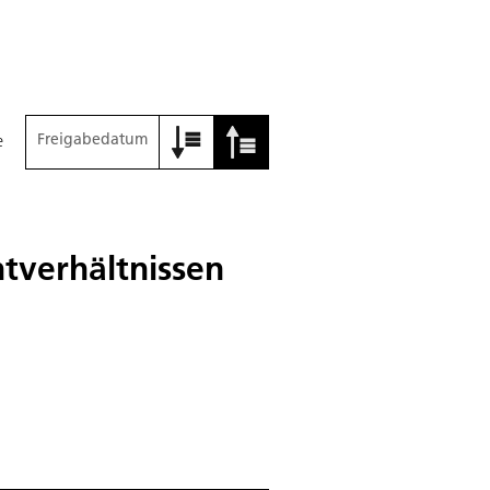
Freigabedatum
e
htverhältnissen