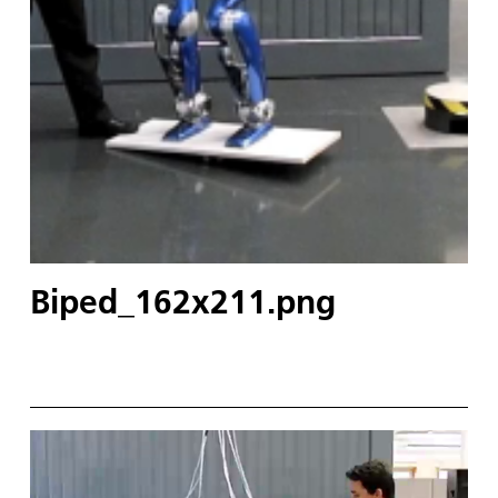
Biped_162x211.png