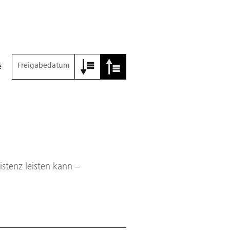
Freigabedatum
e
istenz leisten kann –