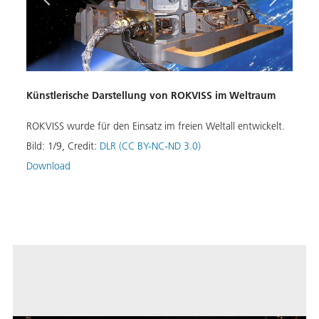
Künstlerische Darstellung von ROKVISS im Weltraum
Naha
Inte
ROKVISS wurde für den Einsatz im freien Weltall entwickelt.
Das S
Bild:
1
/
9
,
Credit:
DLR (CC BY-NC-ND 3.0)
"Welt
(Inte
Download
Bild:
Down