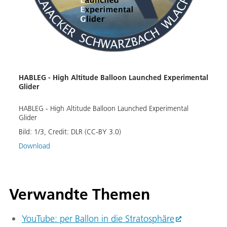
HABL
Bild:
Down
HABLEG - High Altitude Balloon Launched Experimental
Glider
HABLEG - High Altitude Balloon Launched Experimental
Glider
Bild:
1
/
3
,
Credit:
DLR (CC-BY 3.0)
Download
Verwandte Themen
YouTube: per Ballon in die Stratosphäre