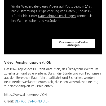
Für die Wiedergabe dieses Videos auf
Youtube.com
ist
Ihre Zustimmung zur Speicherung von Daten ('Cookies')
erforderlich. Unter
Datenschutz-Einstellungen
können Sie
Ihre Wahl einsehen und verändern.
Zustimmen und Video
anzeigen
Video: Forschungsprojekt ION
Das ION-Projekt des DLR zielt darauf ab, das Ökosystem Weltraum
zu erhalten und zu erweitern. Durch die Bündelung von Fachwissen
aus den Bereichen Raumfahrt, Luftfahrt und Sicherheit werden
neue Betriebsverfahren entwickelt, die einen wesentlichen Beitrag
zur Nachhaltigkeit im Orbit leisten.
https://www.dlr.de/rm/en/ION
Credit:
DLR (CC BY-NC-ND 3.0)