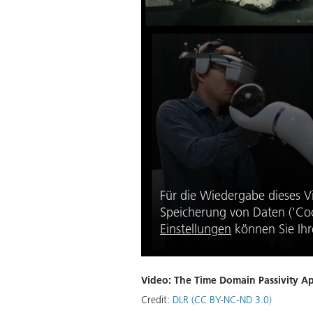
Für die Wiedergabe dieses V
Speicherung von Daten ('Coo
Einstellungen
können Sie Ihr
Video: The Time Domain Passivity A
Credit:
DLR (CC BY-NC-ND 3.0)