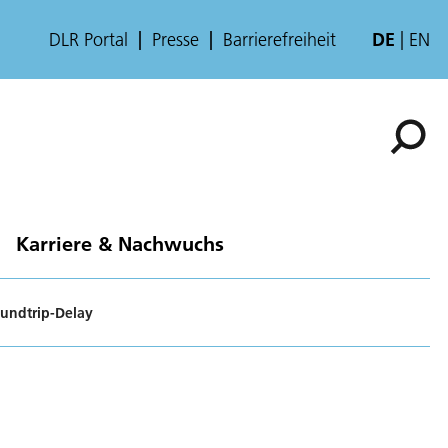
DLR Portal
Presse
Barrierefreiheit
DE
EN
Karriere & Nachwuchs
oundtrip-Delay