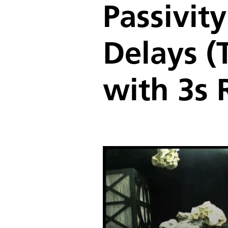
Passivit
Delays (
with 3s 