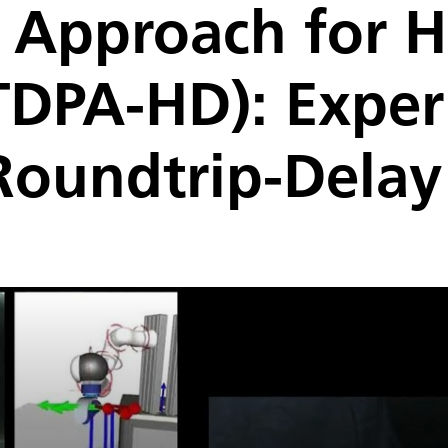
y Approach for 
TDPA-HD): Expe
Roundtrip-Delay