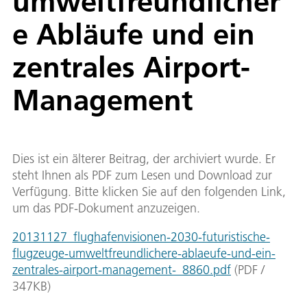
umweltfreundlicher
e Abläufe und ein
zentrales Airport-
Management
Dies ist ein älterer Beitrag, der archiviert wurde. Er
steht Ihnen als PDF zum Lesen und Download zur
Verfügung. Bitte klicken Sie auf den folgenden Link,
um das PDF-Dokument anzuzeigen.
20131127_flughafenvisionen-2030-futuristische-
flugzeuge-umweltfreundlichere-ablaeufe-und-ein-
zentrales-airport-management-_8860.pdf
(
PDF
/
347
KB
)