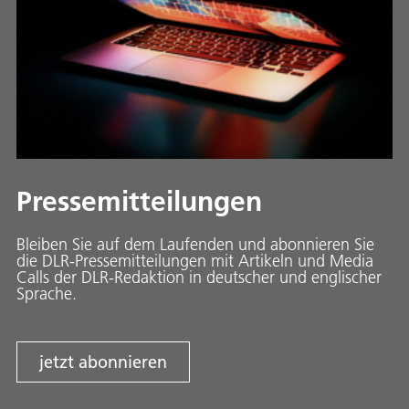
Pressemitteilungen
Bleiben Sie auf dem Laufenden und abonnieren Sie
die DLR-Pressemitteilungen mit Artikeln und Media
Calls der DLR-Redaktion in deutscher und englischer
Sprache.
jetzt abonnieren