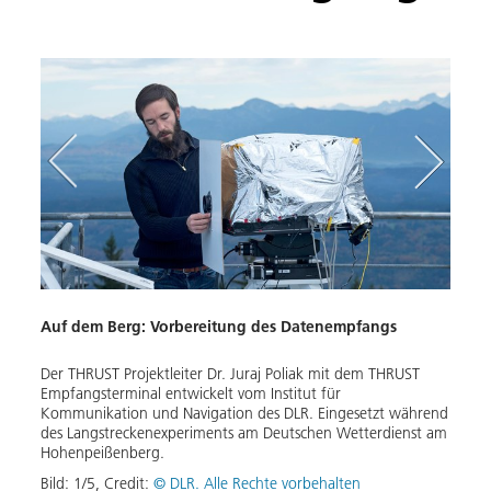
Auf dem Berg: Vorbereitung des Datenempfangs
Im Ta
ach
Der THRUST Projektleiter Dr. Juraj Poliak mit dem THRUST
lt
Empfangsterminal entwickelt vom Institut für
Kommunikation und Navigation des DLR. Eingesetzt während
DLR-W
des Langstreckenexperiments am Deutschen Wetterdienst am
Sende
Hohenpeißenberg.
und N
Langs
Bild:
1
/
5
,
Credit:
© DLR. Alle Rechte vorbehalten