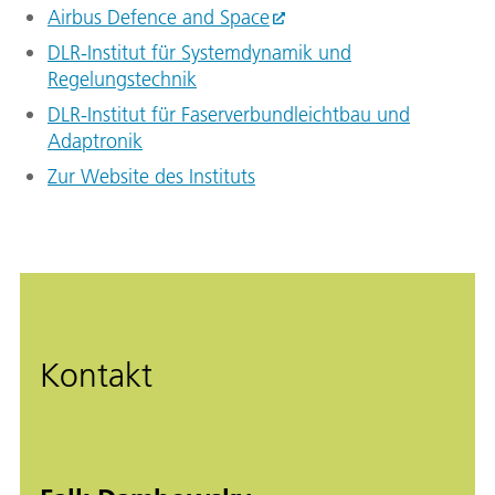
Airbus Defence and Space
DLR-Institut für Systemdynamik und
Regelungstechnik
DLR-Institut für Faserverbundleichtbau und
Adaptronik
Zur Website des Instituts
Kontakt