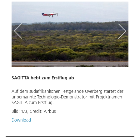
SAGITTA hebt zum Erstflug ab
SAGI
at
Auf dem südafrikanischen Testgelände Overberg startet der
Nach 
unbemannte Technologie-Demonstrator mit Projektnamen
SAGIT
SAGITTA zum Erstflug.
2017 
serie
Bild:
1
/
3
,
Credit:
Airbus
Bild:
Download
Down