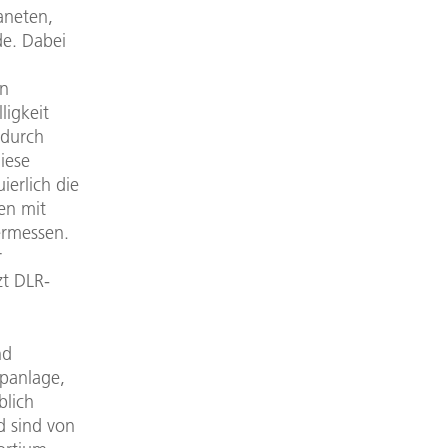
aneten,
de. Dabei
en
ligkeit
 durch
iese
ierlich die
en mit
ermessen.
r
t DLR-
nd
opanlage,
lich
d sind von