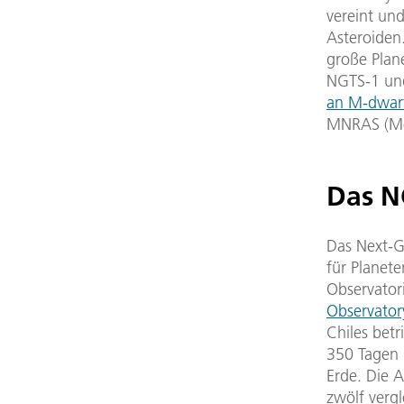
vereint un
Asteroiden
große Plan
NGTS-1 un
an M-dwar
MNRAS (Mon
Das 
Das Next-Ge
für Planet
Observator
Observator
Chiles betr
350 Tagen 
Erde. Die 
zwölf vergl