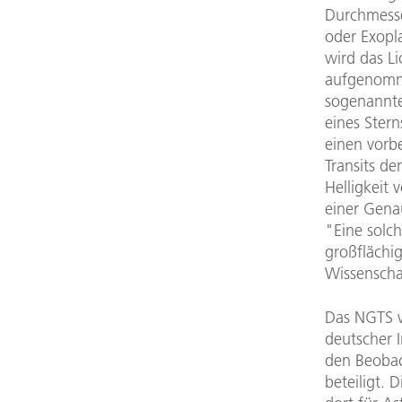
Durchmesse
oder Exopla
wird das L
aufgenomm
sogenannte
eines Stern
einen vorb
Transits d
Helligkeit
einer Gena
"Eine solc
großflächi
Wissenschaf
Das NGTS w
deutscher 
den Beoba
beteiligt.