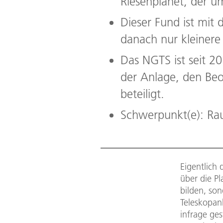
Riesenplanet, der u
Dieser Fund ist mit 
danach nur kleinere
Das NGTS ist seit 2
der Anlage, den Be
beteiligt.
Schwerpunkt(e): Ra
Eigentlich
über die P
bilden, so
Teleskopanl
infrage ges