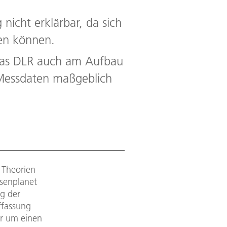
nicht erklärbar, da sich
den können.
 das DLR auch am Aufbau
Messdaten maßgeblich
 Theorien
esenplanet
ng der
ffassung
er um einen