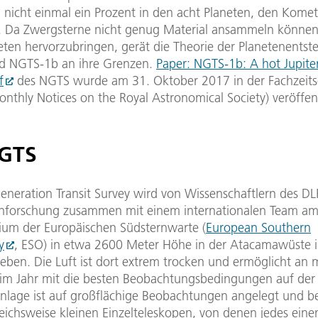
d nicht einmal ein Prozent in den acht Planeten, den Kome
. Da Zwergsterne nicht genug Material ansammeln können
eten hervorzubringen, gerät die Theorie der Planetenentst
d NGTS-1b an ihre Grenzen.
Paper: NGTS-1b: A hot Jupiter
f
des NGTS wurde am 31. Oktober 2017 in der Fachzeitsc
thly Notices on the Royal Astronomical Society) veröffent
NGTS
neration Transit Survey wird von Wissenschaftlern des DLR
enforschung zusammen mit einem internationalen Team am
ium der Europäischen Südsternwarte (
European Southern
y
, ESO) in etwa 2600 Meter Höhe in der Atacamawüste
ieben. Die Luft ist dort extrem trocken und ermöglicht an 
im Jahr mit die besten Beobachtungsbedingungen auf der
Anlage ist auf großflächige Beobachtungen angelegt und b
eichsweise kleinen Einzelteleskopen, von denen jedes eine