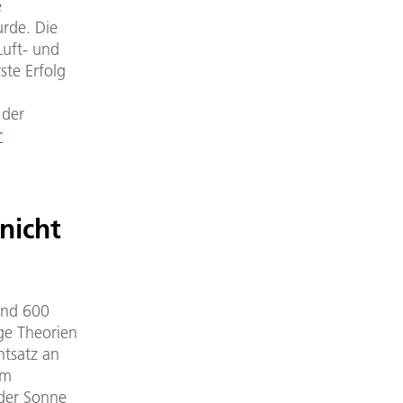
e
rde. Die
Luft- und
ste Erfolg
 der
r
nicht
und 600
ge Theorien
ntsatz an
em
 der Sonne