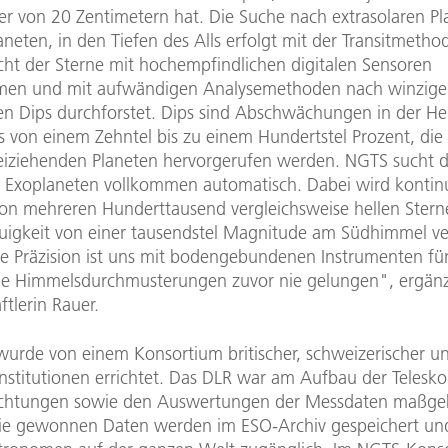
r von 20 Zentimetern hat. Die Suche nach extrasolaren Pl
neten, in den Tiefen des Alls erfolgt mit der Transitmetho
icht der Sterne mit hochempfindlichen digitalen Sensoren
en und mit aufwändigen Analysemethoden nach winzig
n Dips durchforstet. Dips sind Abschwächungen in der Hel
s von einem Zehntel bis zu einem Hundertstel Prozent, die
eiziehenden Planeten hervorgerufen werden. NGTS sucht d
er Exoplaneten vollkommen automatisch. Dabei wird kontinu
 von mehreren Hunderttausend vergleichsweise hellen Stern
uigkeit von einer tausendstel Magnitude am Südhimmel v
he Präzision ist uns mit bodengebundenen Instrumenten fü
ge Himmelsdurchmusterungen zuvor nie gelungen", ergänz
tlerin Rauer.
urde von einem Konsortium britischer, schweizerischer u
Institutionen errichtet. Das DLR war am Aufbau der Telesk
chtungen sowie den Auswertungen der Messdaten maßgeb
 Die gewonnen Daten werden im ESO-Archiv gespeichert un