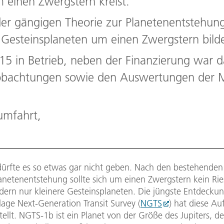
m einen Zwergstern kreist.
der gängigen Theorie zur Planetenentstehung 
 Gesteinsplaneten um einen Zwergstern bil
015 in Betrieb, neben der Finanzierung war
obachtungen sowie den Auswertungen der 
umfahrt,
 dürfte es so etwas gar nicht geben. Nach den bestehenden
lanetenentstehung sollte sich um einen Zwergstern kein Ri
ndern nur kleinere Gesteinsplaneten. Die jüngste Entdecku
age Next-Generation Transit Survey (
NGTS
) hat diese Au
tellt. NGTS-1b ist ein Planet von der Größe des Jupiters, d