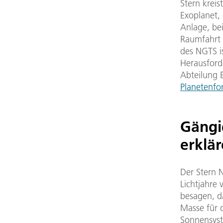
Stern kreis
Exoplanet,
Anlage, be
Raumfahrt (
des NGTS i
Herausforde
Abteilung 
Planetenfo
Gängi
erklä
Der Stern 
Lichtjahre
besagen, da
Masse für 
Sonnensyst