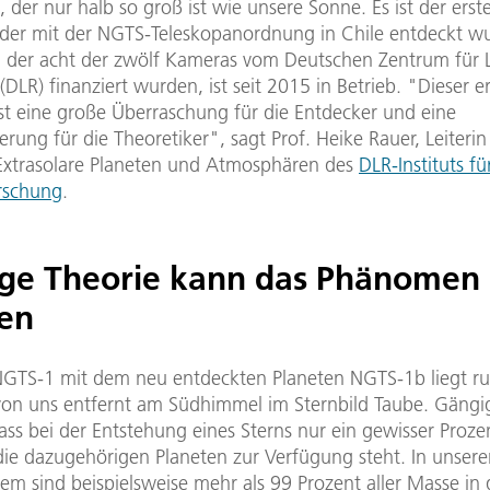
t, der nur halb so groß ist wie unsere Sonne. Es ist der erst
 der mit der NGTS-Teleskopanordnung in Chile entdeckt wu
i der acht der zwölf Kameras vom Deutschen Zentrum für 
DLR) finanziert wurden, ist seit 2015 in Betrieb. "Dieser er
st eine große Überraschung für die Entdecker und eine
rung für die Theoretiker", sagt Prof. Heike Rauer, Leiterin
Extrasolare Planeten und Atmosphären des
DLR-Instituts fü
rschung
.
ge Theorie kann das Phänomen 
ren
NGTS-1 mit dem neu entdeckten Planeten NGTS-1b liegt r
 von uns entfernt am Südhimmel im Sternbild Taube. Gängi
ss bei der Entstehung eines Sterns nur ein gewisser Proze
die dazugehörigen Planeten zur Verfügung steht. In unser
em sind beispielsweise mehr als 99 Prozent aller Masse in