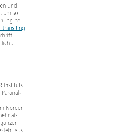
ten und
, um so
ehung bei
 transiting
hrift
licht.
-Instituts
 Paranal-
 im Norden
mehr als
 ganzen
esteht aus
n