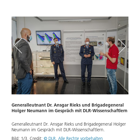
R-
Generalleutnant Dr. Ansgar Rieks und Brigadegeneral
Besi
Holger Neumann im Gespräch mit DLR-Wissenschaftlern
Gener
ts-
Generalleutnant Dr. Ansgar Rieks und Brigadegeneral Holger
Holge
r
Neumann im Gespräch mit DLR-Wissenschaftlern.
in Kö
Ing.
Bild:
1
/
3
,
Credit:
© DLR. Alle Rechte vorbehalten
Bild: