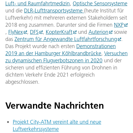
Luft- und Raumfahrtmedizin
,
Optische Sensorsysteme
und die
DLR-Lufttransportsysteme
(heute Institut für
Luftverkehr) mit mehreren externen Stakeholdern seit
2018 eng zusammen. Darunter sind die Firmen
NXP
,
FlyNex
,
DFS
,
KopterKraft
und
Auterion
sowie
das
Zentrum für Angewandte Luftfahrtforschung
.
Das Projekt wurde nach ersten
Demonstrationen
2019 an der Hamburger Köhlbrandbrücke
,
Versuchen
zu dynamischen Flugverbotszonen in 2020
und der
sicheren und effizienten Führung von Drohnen in
dichtem Verkehr Ende 2021 erfolgreich
abgeschlossen.
Verwandte Nachrichten
Projekt City-ATM vereint alte und neue
Luftverkehrssysteme