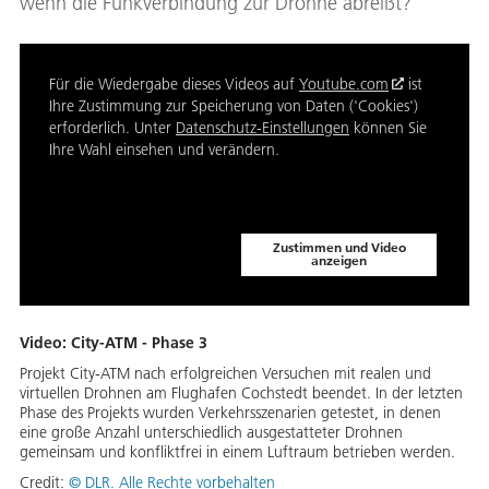
wenn die Funkverbindung zur Drohne abreißt?
Für die Wiedergabe dieses Videos auf
Youtube.com
ist
Ihre Zustimmung zur Speicherung von Daten ('Cookies')
erforderlich. Unter
Datenschutz-Einstellungen
können Sie
Ihre Wahl einsehen und verändern.
Zustimmen und Video
anzeigen
Video: City-ATM - Phase 3
Projekt City-ATM nach erfolgreichen Versuchen mit realen und
virtuellen Drohnen am Flughafen Cochstedt beendet. In der letzten
Phase des Projekts wurden Verkehrsszenarien getestet, in denen
eine große Anzahl unterschiedlich ausgestatteter Drohnen
gemeinsam und konfliktfrei in einem Luftraum betrieben werden.
Credit:
© DLR. Alle Rechte vorbehalten