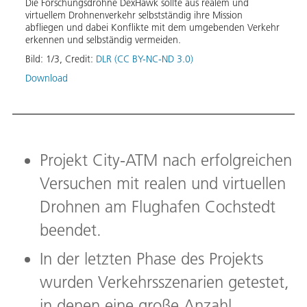
Die Forschungsdrohne DexHawk sollte aus realem und
Im De
virtuellem Drohnenverkehr selbstständig ihre Mission
Erpro
abfliegen und dabei Konflikte mit dem umgebenden Verkehr
Exper
erkennen und selbständig vermeiden.
Die n
erfol
Bild:
1
/
3
,
Credit:
DLR (CC BY-NC-ND 3.0)
vorge
Download
Bild:
Down
Projekt City-ATM nach erfolgreichen
Versuchen mit realen und virtuellen
Drohnen am Flughafen Cochstedt
beendet.
In der letzten Phase des Projekts
wurden Verkehrsszenarien getestet,
in denen eine große Anzahl