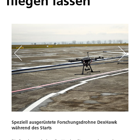
fliegen lassen
Speziell ausgerüstete Forschungsdrohne DexHawk
Vorb
während des Starts
Coch
realen