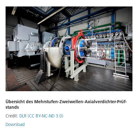
Über­sicht des Mehr­stu­fen-Zwei­wel­len-Axi­al­ver­dich­ter-Prüf­
stands
Credit:
DLR (CC BY-NC-ND 3.0)
Download