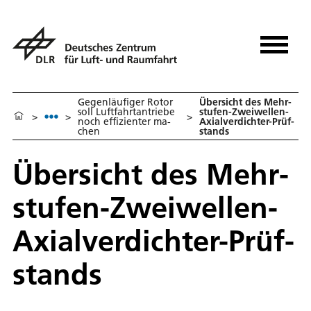
Ge­gen­läu­fi­ger Ro­tor
Über­sicht des Mehr­
soll Luft­fahrt­an­trie­be
stu­fen-Zwei­wel­len-
>
>
>
noch ef­fi­zi­en­ter ma­
Axi­al­ver­dich­ter-Prüf­
chen
stands
Über­sicht des Mehr­
stu­fen-Zwei­wel­len-
Axi­al­ver­dich­ter-Prüf­
stands