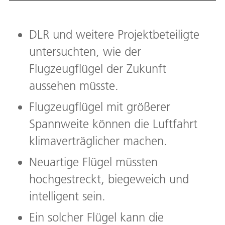
den F
Flugz
die F
DLR und weitere Projektbeteiligte
Steue
werd
untersuchten, wie der
Bild:
Flugzeugflügel der Zukunft
Down
aussehen müsste.
Flugzeugflügel mit größerer
Spannweite können die Luftfahrt
klimaverträglicher machen.
Neuartige Flügel müssten
hochgestreckt, biegeweich und
intelligent sein.
Ein solcher Flügel kann die