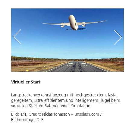
Virtueller Start
Neuar
eugen
Langstreckenverkehrsflugzeug mit hochgestrecktem, last-
Ein h
en,
geregeltem, ultra-effizientem und intelligentem Flügel beim
effiz
virtuellen Start im Rahmen einer Simulation.
wurde
und d
Bild:
1
/
4
,
Credit:
Niklas Jonasson – unsplash.com / 
Wider
Bildmontage: DLR
minim
indem
Steue