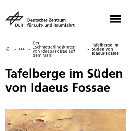
Der
Tafelberge im
„Schmetterlingskrater“
>
>
>
Süden von
von Idaeus Fossae auf
Idaeus Fossae
dem Mars
Tafelberge im Süden
von Idaeus Fossae