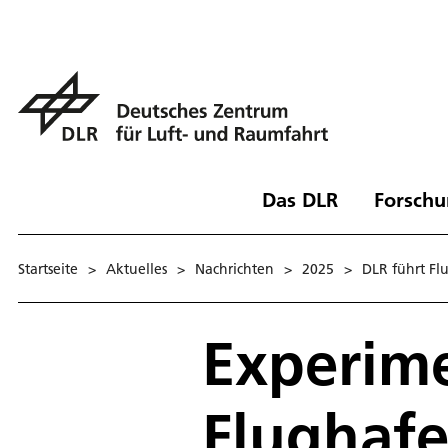
Das DLR
Forschu
Startseite
>
Aktuelles
>
Nachrichten
>
2025
>
DLR führt F
Experime
Flughaf