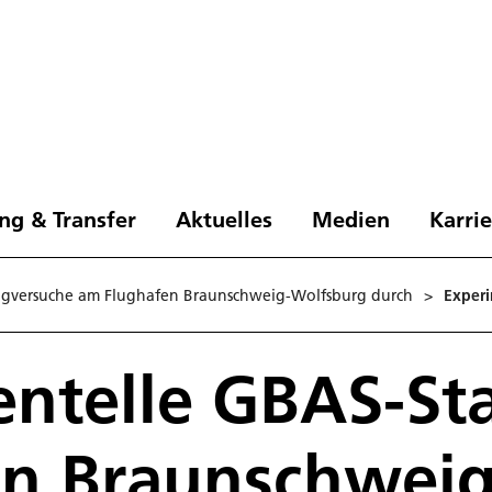
ng & Transfer
Aktuelles
Medien
Karri
lugversuche am Flughafen Braunschweig-Wolfsburg durch
>
Exper
ntelle GBAS-St
en Braunschweig