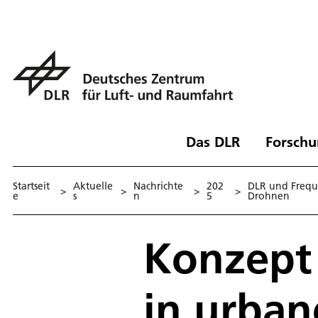
Das DLR
Forschu
Startseit
Aktuelle
Nachrichte
202
DLR und Freque
>
>
>
>
e
s
n
5
Drohnen
Konzept 
in urba