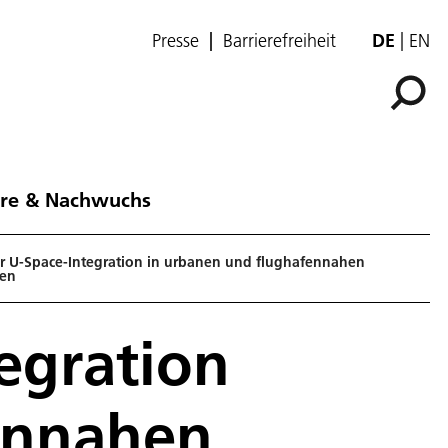
Presse
Barrierefreiheit
DE
EN
ere & Nachwuchs
r U-Space-Integration in urbanen und flughafennahen
en
egration
ennahen