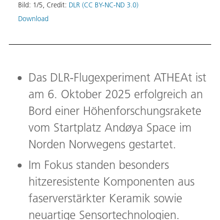
Bild:
1
/
5
,
Credit:
DLR (CC BY-NC-ND 3.0)
Download
Das DLR-Flugexperiment ATHEAt ist
am 6. Oktober 2025 erfolgreich an
RABA)
ATHE
rnt.
Bord einer Höhenforschungsrakete
Die v
vom Startplatz Andøya Space im
die F
norwe
Norden Norwegens gestartet.
Bild:
Im Fokus standen besonders
Down
hitzeresistente Komponenten aus
faserverstärkter Keramik sowie
neuartige Sensortechnologien.