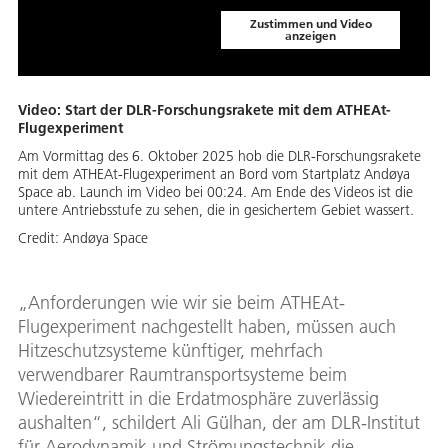
Zustimmen und Video
anzeigen
Video: Start der DLR-Forschungsrakete mit dem ATHEAt-
Flugexperiment
Am Vormittag des 6. Oktober 2025 hob die DLR-Forschungsrakete
mit dem ATHEAt-Flugexperiment an Bord vom Startplatz Andøya
Space ab. Launch im Video bei 00:24. Am Ende des Videos ist die
untere Antriebsstufe zu sehen, die in gesichertem Gebiet wassert.
Credit:
Andøya Space
„Anforderungen wie wir sie beim ATHEAt-
Flugexperiment nachgestellt haben, müssen auch
Hitzeschutzsysteme künftiger, mehrfach
verwendbarer Raumtransportsysteme beim
Wiedereintritt in die Erdatmosphäre zuverlässig
aushalten“, schildert Ali Gülhan, der am DLR-Institut
für Aerodynamik und Strömungstechnik die