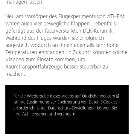
managen lassen.
Neu am Vorkörper des Flugexperiments von ATHEAt
waren auch vier bewegliche Klappen – ebenfalls
gefertigt aus der faserverstärkten DLR-Keramik.
Während des Fluges wurden sie erfolgreich
angestellt, wodurch an ihnen ebenfalls sehr hohe
Temperaturen entstanden. In Zukunft könnten solche
Klappen zum Einsatz kommen, um
Raumtransportfahrzeuge besser steuerbar zu
machen.
Für die Wiedergabe dieses Videos auf
Quickchannel.com
ist Ihre Zustimmung zur Speicherung von Daten ('Cookies')
erforderlich. Unter
Datenschutz-Einstellungen
können Sie
Ihre Wahl einsehen und verändern.