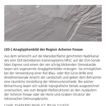
(3D-) Anaglyphenbild der Region Acheron Fossae
Aus dem senkrecht auf die Marsoberfläche gerichteten Nadirkanal
des vom DLR betriebenen Kamerasystems HRSC auf der ESA-Sonde
Mars Express und einem der vier schräg blickenden Stereokanäle
lassen sich sogenannte Anaglyphenbilder erzeugen. Sie ermöglichen
bei der Verwendung einer Rot-Blau- oder Rot-Grün-Brille eine
dreidimensionale Ansicht der Landschaft und geben dem Betrachter
eine räumliche Vorstellung der Höhenunterschiede. Bei solcher
Betrachtung lassen sich subtile topografische Details ausgezeichnet
untersuchen, wie zum Beispiel Fließstrukturen an den Ausläufern
der Acheron Fossae oder die Horst-und-Graben-Struktur der
tektonischen Dehnungsbrüche.
Credit:
ESA/DLR/FU Berlin (CC BY-SA 3.0 IGO)