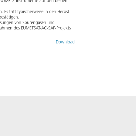
r GOME-2-Instrumente auf den beiden
 Es tritt typischerweise in den Herbst-
estätigen.
Messungen von Spurengasen und
 Rahmen des EUMETSAT-AC-SAF-Projekts
Download