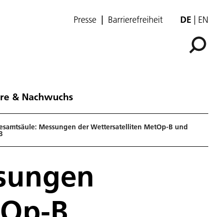
Presse
Barrierefreiheit
DE
EN
ere & Nachwuchs
samtsäule: Messungen der Wettersatelliten MetOp-B und
B
sungen
tOp-B