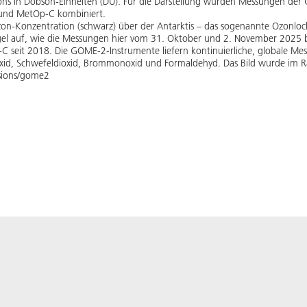
Ozons in Dobson-Einheiten (DU). Für die Darstellung wurden Messungen de
 und MetOp-C kombiniert.
zon-Konzentration (schwarz) über der Antarktis – das sogenannte Ozonloch.
l auf, wie die Messungen hier vom 31. Oktober und 2. November 2025 b
p-C seit 2018. Die GOME-2-Instrumente liefern kontinuierliche, globale 
dioxid, Schwefeldioxid, Brommonoxid und Formaldehyd. Das Bild wurde im
ssions/gome2