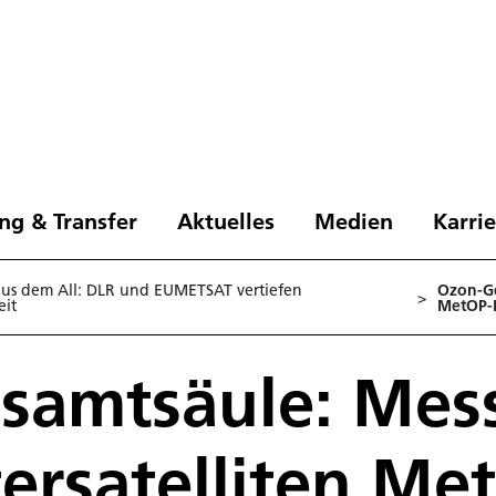
ng & Transfer
Aktuelles
Medien
Karri
us dem All: DLR und EUMETSAT vertiefen
Ozon-Ge
>
it
MetOP-
samtsäule: Mes
ersatelliten Me