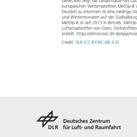
Dieses Bild zeigt die Gesamtsäule des 
europäischen Wettersatelliten MetOp-B
Deutlich zu erkennen ist eine niedrige O
und Wintermonaten auf der Südhalbkuge
MetOp-B ist seit 2013 in Betrieb, MetO
Luftschadstoffen wie Ozon, Stickstoff
erstellt: https://atmos.eoc.dlr.de/app/mi
Credit:
DLR (CC BY-NC-ND 3.0)