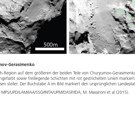
umov-Gerasimenko
 Seth-Region auf dem größeren der beiden Teile von Churyumov-Gerasimenko
ingefärbt sowie freiliegende Schichten mit rot gestrichelten Linien marki
sen steiler. Der Buchstabe A im Bild markiert den ursprünglichen Landepla
m MPS/UPD/LAM/IAA/SSO/INTA/UPM/DASP/IDA; M. Massironi et al (2015).