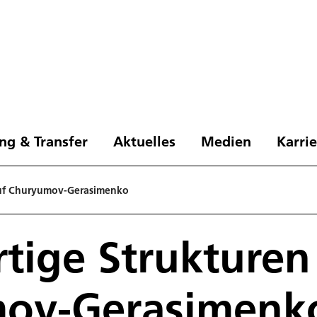
ng & Transfer
Aktuelles
Medien
Karri
 auf Churyumov-Gerasimenko
rtige Strukturen
ov-Gerasimenk