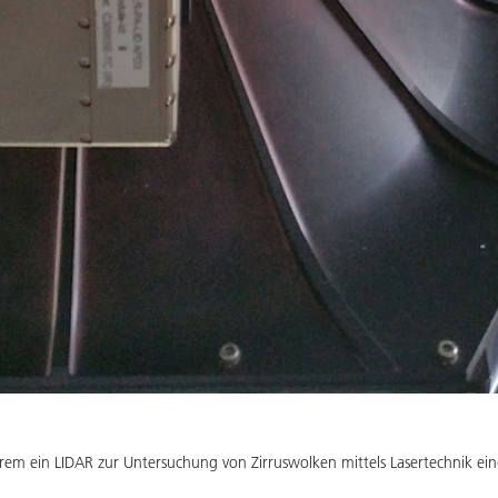
erem ein LIDAR zur Untersuchung von Zirruswolken mittels Lasertechnik ei