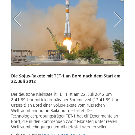
s am
TET-1
Die Sojus-Rakete mit TET-1 an Bord nach dem Start am
Der er
22. Juli 2012
 10
Illus
2
Feuer
 vom
Der deutsche Kleinsatellit TET-1 ist am 22. Juli 2012 um
Bild:
vom 1.
8:41:39 Uhr mitteleuropäischer Sommerzeit (12:41:39 Uhr
Down
Ortszeit) an Bord einer Sojus-Rakete vom russischen
n
Weltraumbahnhof in Baikonur gestartet. Der
 das
Technologieerprobungsträger TET-1 hat elf Experimente an
Bord, die in den kommenden zwölf Monaten unter realen
Weltraumbedingungen im All getestet werden sollen.