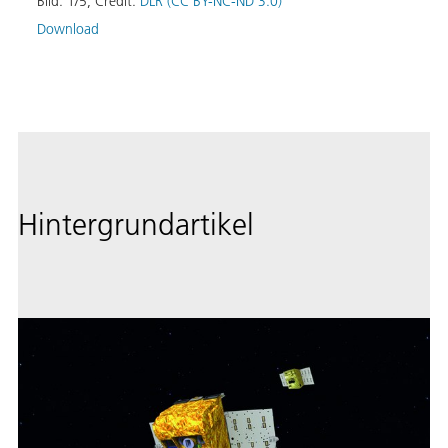
Bild:
1
/
5
,
Credit:
DLR (CC BY-NC-ND 3.0)
Download
Hintergrundartikel