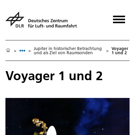
Ju­pi­ter in his­to­ri­scher Be­trach­tung
Voya­ger
>
>
>
und als Ziel von Raum­son­den
1 und 2
Voya­ger 1 und 2