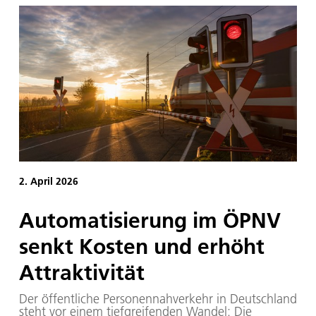
Technologien für die Wirtschaft. Das DLR
präsentiert sich in Halle 11, Stand D49. In der Halle
stehen „Forschung & Innovationstransfer“ im
Mittelpunkt. Zusätzlich sind Projekte des DLR an
weiteren Ständen vertreten. Das Motto der
Hannover Messe, die vom 20. bis 24. April 2026
stattfindet, lautet diesmal „Think Tech Forward“.
2. April 2026
Automatisierung im ÖPNV
senkt Kosten und erhöht
Attraktivität
Der öffentliche Personennahverkehr in Deutschland
steht vor einem tiefgreifenden Wandel: Die