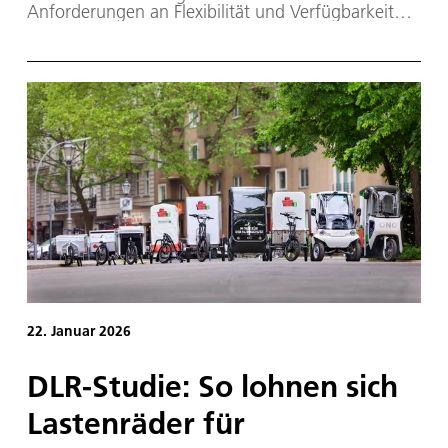
Anforderungen an Flexibilität und Verfügbarkeit
steigen. Gleichzeitig gilt es, ambitionierte
Klimaziele zu erfüllen und einen deutlich
zunehmenden Mangel an Fahrpersonal
aufzufangen. Die Verkehrsforschung des
Deutschen Zentrums für Luft- und Raumfahrt (DLR)
zeigt in einem Whitepaper, wie die
Automatisierung auf Straße und Schiene den
ÖPNV wesentlich attraktiver und günstiger machen
kann. Dazu hat das DLR technologische
Entwicklungen und wirtschaftliche Effekte
untersucht, die entstehen, wenn mit
automatisierten Fahrzeugen sowohl das ÖPNV-
Netz als auch das Mobilitätsangebot erheblich
erweitert würden. Darauf aufbauend formuliert die
DLR-Studie Handlungsempfehlungen für die
kommenden fünf bis zehn Jahre.
22. Januar 2026
DLR-Studie: So lohnen sich
Lastenräder für