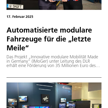
17. Februar 2025
Automatisierte modulare
Fahrzeuge für die „letzte
Meile“
Das Projekt „Innovative modulare Mobilität Made
in Germany“ (IMoGer) unter Leitung des DLR
erhält eine Förderung von 35 Millionen Euro des
Bundesministeriums für Digitales und Verkehr
(BMDV). Es zielt darauf ab, mittels modularer
Elektrofahrzeuge sowohl den öffentlichen
Personennahverkehr als auch Pakettransporte in
einem ganzheitlichen Mobilitätsansatz auf der
sogenannten „letzten Meile“ zu verbinden.