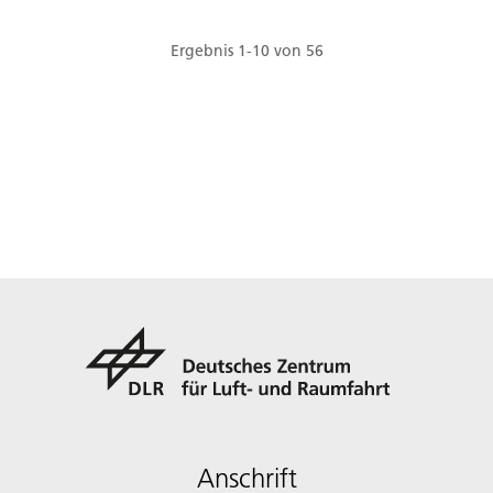
Forschung zur funktionalen Sicherheit von
autonomen Fahrzeugen und seinem Beitrag zum
Aufbau einer europäischen Dateninfrastruktur
Ergebnis
1
-
10
von
56
unter anderem für zukunftsweisende
Mobilitätsdienstleistungen.
Anschrift