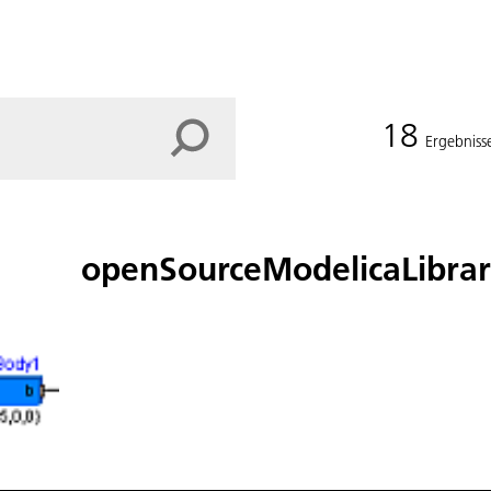
18
Ergebniss
openSourceModelicaLibrar