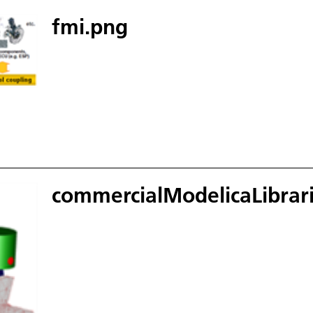
fmi.png
commercialModelicaLibrar