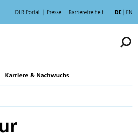
DLR Portal
Presse
Barrierefreiheit
DE
EN
Karriere & Nachwuchs
ur