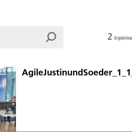
2
Ergebniss
AgileJustinundSoeder_1_1